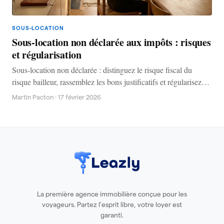
SOUS-LOCATION
Sous-location non déclarée aux impôts : risques
et régularisation
Sous-location non déclarée : distinguez le risque fiscal du
risque bailleur, rassemblez les bons justificatifs et régularisez
vos revenus de façon propre.
Martin Pacton
·
17 février 2026
La première agence immobilière conçue pour les
voyageurs. Partez l'esprit libre, votre loyer est
garanti.