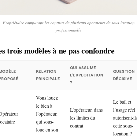
Propriétaire comparant les contrats de plusieurs opérateurs de sous-location
professionnelle
es trois modèles à ne pas confondre
QUI ASSUME
MODÈLE
RELATION
QUESTION
L’EXPLOITATION
PROPOSÉ
PRINCIPALE
DÉCISIVE
?
Vous louez
Le bail et
le bien à
L’opérateur, dans
l’usage réel
Opérateur
l’opérateur,
les limites du
autorisent-il
locataire
qui sous-
contrat
cette sous-
loue en son
location ?