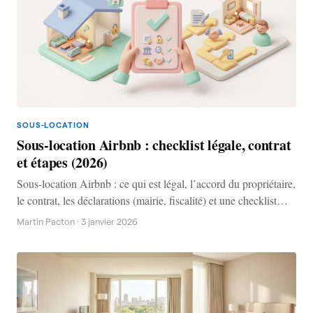
SOUS-LOCATION
Sous-location Airbnb : checklist légale, contrat
et étapes (2026)
Sous-location Airbnb : ce qui est légal, l’accord du propriétaire,
le contrat, les déclarations (mairie, fiscalité) et une checklist
opérationnelle pour éviter les risques. Spécial Paris : points de
Martin Pacton
·
3 janvier 2026
vigilance.