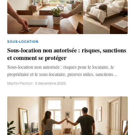
SOUS-LOCATION
Sous-location non autorisée : risques, sanctions
et comment se protéger
Sous-location non autorisée : risques pour le locataire, le
propriétaire et le sous-locataire, preuves utiles, sanctions
possibles et actions pour réduire le risque.
Martin Pacton
·
3 décembre 2025