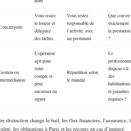
nom
Vous restez
Vous restez
Que couvre
le loueur et
responsable de
exactement
Conciergerie
déléguez
l’activité, avec
la prestation
des tâches
un prestataire
?
L’opérateur
Le
agit pour
professionne
votre
dispose-t-il
Gestion ou
Répartition selon
compte et
des
intermédiation
le mandat
peut
habilitations
encaisser ou
et garanties
signer
requises ?
te distinction change le bail, les flux financiers, l’assurance, l
calité, les obligations à Paris et les recours en cas d’impayé.