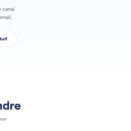
e canal
email.
tuit
ndre
pour