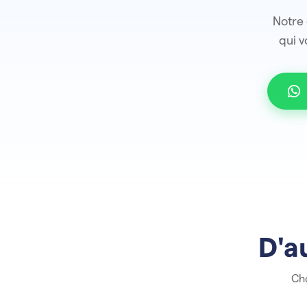
Notre 
qui v
D'a
Cho