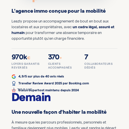
L'agence immo conçue pour la mobilité
Leazly propose un accompagnement de bout en bout aux
locataires et aux propriétaires, avec
un cadre légal, assuré et
humain
pour transformer une absence temporaire en
opportunité plutôt qu'en charge financière.
970k
370
7
€
+
LOYERS GARANTIS
CLIENTS
COLLABORATEURS
REVERSÉS
ACCOMPAGNÉS
DÉDIÉS
4,9/5
sur plus de 40 avis réels
Traveller Review Award 2025
par Booking.com
À TERME
Statut Superhost
maintenu depuis 2024
Demain
Une nouvelle façon d'habiter la mobilité
À mesure que les parcours professionnels, personnels et
familiaux deviennent plus mobiles, Leazly veut rendre le départ