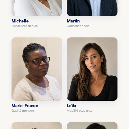
Michelle
Martin
Conseillère dédiée
Conseiller dédié
Marie-France
Leïla
Qualité ménage
Mobilité étudiante