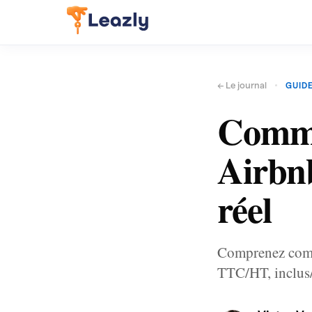
← Le journal
GUIDE
Commi
Airbnb
réel
Comprenez comme
TTC/HT, inclus/